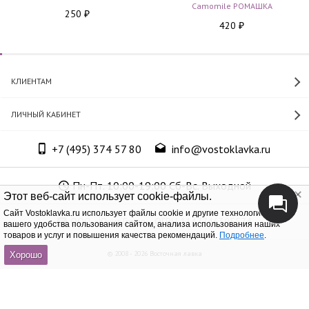
Camomile РОМАШКА
250
₽
420
₽
КЛИЕНТАМ
ЛИЧНЫЙ КАБИНЕТ
+7 (495) 374 57 80
info@vostoklavka.ru
Пн-Пт. 10:00-19:00 Сб-Вс. Выходной
Этот веб-сайт использует cookie-файлы.
Cайт Vostoklavka.ru использует файлы cookie и другие технологии для
ООО «Юнит Групп», ОГРН 1147746305574
вашего удобства пользования сайтом, анализа использования наших
товаров и услуг и повышения качества рекомендаций.
Подробнее
.
© 2008 - 2026 Восточная лавка
Хорошо