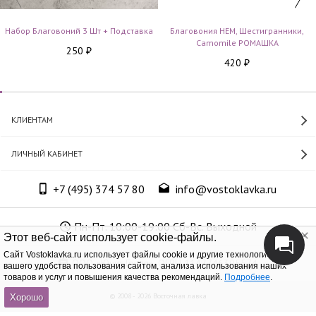
Набор Благовоний 3 Шт + Подставка
Благовония HEM, Шестигранники,
Camomile РОМАШКА
250
₽
420
₽
КЛИЕНТАМ
ЛИЧНЫЙ КАБИНЕТ
+7 (495) 374 57 80
info@vostoklavka.ru
Пн-Пт. 10:00-19:00 Сб-Вс. Выходной
Этот веб-сайт использует cookie-файлы.
Cайт Vostoklavka.ru использует файлы cookie и другие технологии для
ООО «Юнит Групп», ОГРН 1147746305574
вашего удобства пользования сайтом, анализа использования наших
товаров и услуг и повышения качества рекомендаций.
Подробнее
.
© 2008 - 2026 Восточная лавка
Хорошо