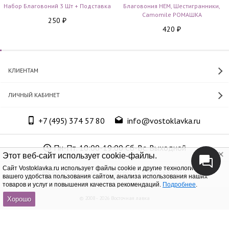
Набор Благовоний 3 Шт + Подставка
Благовония HEM, Шестигранники,
Camomile РОМАШКА
250
₽
420
₽
КЛИЕНТАМ
ЛИЧНЫЙ КАБИНЕТ
+7 (495) 374 57 80
info@vostoklavka.ru
Пн-Пт. 10:00-19:00 Сб-Вс. Выходной
Этот веб-сайт использует cookie-файлы.
Cайт Vostoklavka.ru использует файлы cookie и другие технологии для
ООО «Юнит Групп», ОГРН 1147746305574
вашего удобства пользования сайтом, анализа использования наших
товаров и услуг и повышения качества рекомендаций.
Подробнее
.
© 2008 - 2026 Восточная лавка
Хорошо