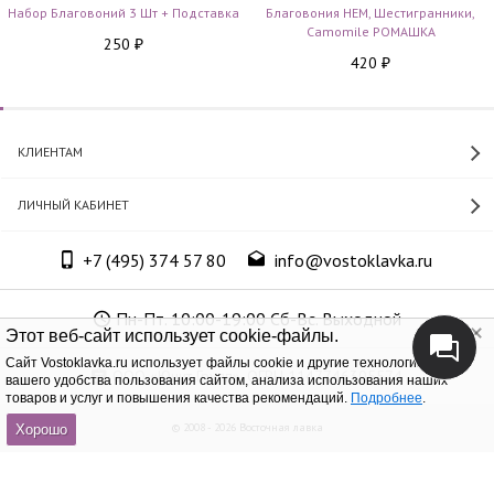
Набор Благовоний 3 Шт + Подставка
Благовония HEM, Шестигранники,
Camomile РОМАШКА
250
₽
420
₽
КЛИЕНТАМ
ЛИЧНЫЙ КАБИНЕТ
+7 (495) 374 57 80
info@vostoklavka.ru
Пн-Пт. 10:00-19:00 Сб-Вс. Выходной
Этот веб-сайт использует cookie-файлы.
Cайт Vostoklavka.ru использует файлы cookie и другие технологии для
ООО «Юнит Групп», ОГРН 1147746305574
вашего удобства пользования сайтом, анализа использования наших
товаров и услуг и повышения качества рекомендаций.
Подробнее
.
© 2008 - 2026 Восточная лавка
Хорошо