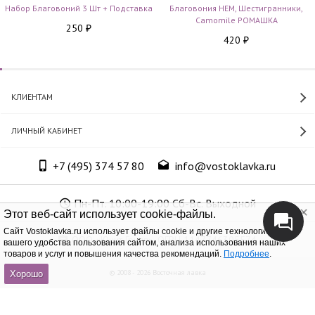
Набор Благовоний 3 Шт + Подставка
Благовония HEM, Шестигранники,
Camomile РОМАШКА
250
₽
420
₽
КЛИЕНТАМ
ЛИЧНЫЙ КАБИНЕТ
+7 (495) 374 57 80
info@vostoklavka.ru
Пн-Пт. 10:00-19:00 Сб-Вс. Выходной
Этот веб-сайт использует cookie-файлы.
Cайт Vostoklavka.ru использует файлы cookie и другие технологии для
ООО «Юнит Групп», ОГРН 1147746305574
вашего удобства пользования сайтом, анализа использования наших
товаров и услуг и повышения качества рекомендаций.
Подробнее
.
© 2008 - 2026 Восточная лавка
Хорошо