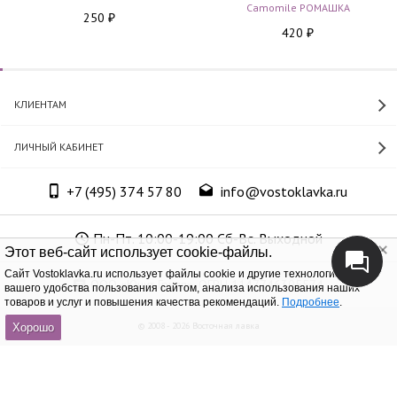
Camomile РОМАШКА
250
₽
420
₽
КЛИЕНТАМ
ЛИЧНЫЙ КАБИНЕТ
+7 (495) 374 57 80
info@vostoklavka.ru
Пн-Пт. 10:00-19:00 Сб-Вс. Выходной
Этот веб-сайт использует cookie-файлы.
Cайт Vostoklavka.ru использует файлы cookie и другие технологии для
ООО «Юнит Групп», ОГРН 1147746305574
вашего удобства пользования сайтом, анализа использования наших
товаров и услуг и повышения качества рекомендаций.
Подробнее
.
© 2008 - 2026 Восточная лавка
Хорошо