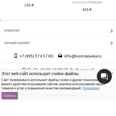
Camomile РОМАШКА
250
₽
420
₽
КЛИЕНТАМ
ЛИЧНЫЙ КАБИНЕТ
+7 (495) 374 57 80
info@vostoklavka.ru
Пн-Пт. 10:00-19:00 Сб-Вс. Выходной
Этот веб-сайт использует cookie-файлы.
Cайт Vostoklavka.ru использует файлы cookie и другие технологии для
ООО «Юнит Групп», ОГРН 1147746305574
вашего удобства пользования сайтом, анализа использования наших
товаров и услуг и повышения качества рекомендаций.
Подробнее
.
© 2008 - 2026 Восточная лавка
Хорошо