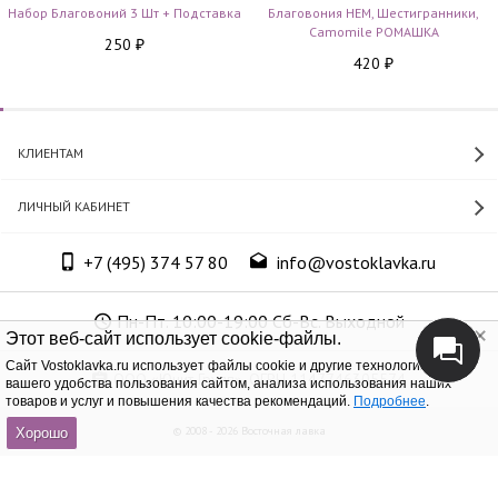
Набор Благовоний 3 Шт + Подставка
Благовония HEM, Шестигранники,
Camomile РОМАШКА
250
₽
420
₽
КЛИЕНТАМ
ЛИЧНЫЙ КАБИНЕТ
+7 (495) 374 57 80
info@vostoklavka.ru
Пн-Пт. 10:00-19:00 Сб-Вс. Выходной
Этот веб-сайт использует cookie-файлы.
Cайт Vostoklavka.ru использует файлы cookie и другие технологии для
ООО «Юнит Групп», ОГРН 1147746305574
вашего удобства пользования сайтом, анализа использования наших
товаров и услуг и повышения качества рекомендаций.
Подробнее
.
© 2008 - 2026 Восточная лавка
Хорошо