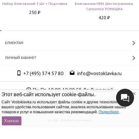
Набор Благовоний 3 Шт + Подставка
Благовония HEM, Шестигранники,
Camomile РОМАШКА
250
₽
420
₽
КЛИЕНТАМ
ЛИЧНЫЙ КАБИНЕТ
+7 (495) 374 57 80
info@vostoklavka.ru
Пн-Пт. 10:00-19:00 Сб-Вс. Выходной
Этот веб-сайт использует cookie-файлы.
Cайт Vostoklavka.ru использует файлы cookie и другие технологии для
ООО «Юнит Групп», ОГРН 1147746305574
вашего удобства пользования сайтом, анализа использования наших
товаров и услуг и повышения качества рекомендаций.
Подробнее
.
© 2008 - 2026 Восточная лавка
Хорошо