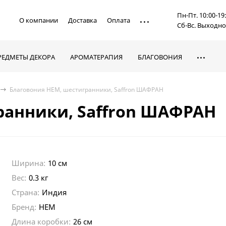
Пн-Пт. 10:00-19
О компании
Доставка
Оплата
Сб-Вс. Выходн
РЕДМЕТЫ ДЕКОРА
АРОМАТЕРАПИЯ
БЛАГОВОНИЯ
Благовония HEM, шестигранники, Saffron ШАФРАН
ранники, Saffron ШАФРАН
Ширина:
10 см
Вес:
0.3 кг
Страна:
Индия
Бренд:
HEM
Длина коробки:
26 см