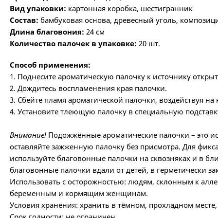
Вид упаковки:
картонная коробка, шестигранник
Состав:
бамбуковая основа, древесный уголь, композиц
Длина благовония:
24 см
Количество палочек в упаковке:
20 шт.
Способ применения:
1. Поднесите ароматическую палочку к источнику открыт
2. Дождитесь воспламенения края палочки.
3. Сбейте пламя ароматической палочки, воздействуя на
4. Установите тлеющую палочку в специальную подставку
Внимание!
Подожжённые ароматические палочки – это ис
оставляйте зажженную палочку без присмотра. Для фикс
используйте благовонные палочки на сквозняках и в бл
благовонные палочки вдали от детей, в герметически за
Использовать с осторожностью: людям, склонным к алл
беременным и кормящим женщинам.
Условия хранения: хранить в тёмном, прохладном месте,
Срок годности: не ограничен