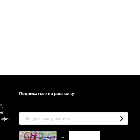
Подписаться на рассылкy!
",
ое
, офис
→