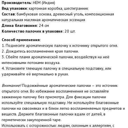
Производитель:
HEM (Индия)
Вид упаковки:
картонная коробка, шестигранник
Состав:
бамбуковая основа, древесный уголь, композиционная
натуральная масляная ароматическая эссенция
Длина благовония:
24 см
Количество палочек в упаковке:
20 шт.
Способ применения:
1. Поднесите ароматическую палочку к источнику открытого огня.
2. Дождитесь воспламенения края палочки.
3. Сбейте пламя ароматической палочки, воздействуя на неё
интенсивными потоками воздуха.
4. Установите тлеющую палочку в специальную подставку, или
удерживайте её вертикально в руках.
Внимание!
Подожжённые ароматические палочки – это источник
открытого огня. Во избежание воспламенения не оставляйте
зажженную палочку без присмотра. Для фиксации палочки
используйте специальную подставку. Не используйте благовонные
палочки на сквозняках и в близи легко воспламеняемых предметов и
веществ. Держите благовонные палочки вдали от детей, в
герметически закупоренной таре.
Использовать с осторожностью: людям, склонным к аллергиям, с