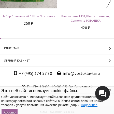
Набор Благовоний 3 Шт + Подставка
Благовония HEM, Шестигранники,
Camomile РОМАШКА
250
₽
420
₽
КЛИЕНТАМ
ЛИЧНЫЙ КАБИНЕТ
+7 (495) 374 57 80
info@vostoklavka.ru
Пн-Пт. 10:00-19:00 Сб-Вс. Выходной
Этот веб-сайт использует cookie-файлы.
Cайт Vostoklavka.ru использует файлы cookie и другие технологии для
ООО «Юнит Групп», ОГРН 1147746305574
вашего удобства пользования сайтом, анализа использования наших
товаров и услуг и повышения качества рекомендаций.
Подробнее
.
© 2008 - 2026 Восточная лавка
Хорошо