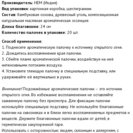
Производитель:
HEM (Индия)
Вид упаковки:
картонная коробка, шестигранник
Состав:
бамбуковая основа, древесный уголь, композиционная
натуральная масляная ароматическая эссенция
Длина благовония:
24 см
Количество палочек в упаковке:
20 шт.
Способ применения:
1. Поднесите ароматическую палочку к источнику открытого огня.
2. Дождитесь воспламенения края палочки.
3. Сбейте пламя ароматической палочки, воздействуя на неё
интенсивными потоками воздуха.
4. Установите тлеющую палочку в специальную подставку, или
удерживайте её вертикально в руках.
Внимание!
Подожжённые ароматические палочки – это источник
открытого огня. Во избежание воспламенения не оставляйте
зажженную палочку без присмотра. Для фиксации палочки
используйте специальную подставку. Не используйте благовонные
палочки на сквозняках и в близи легко воспламеняемых предметов и
веществ. Держите благовонные палочки вдали от детей, в
герметически закупоренной таре.
Использовать с осторожностью: людям, склонным к аллергиям, с