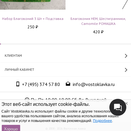
Набор Благовоний 3 Шт + Подставка
Благовония HEM, Шестигранники,
Camomile РОМАШКА
250
₽
420
₽
КЛИЕНТАМ
ЛИЧНЫЙ КАБИНЕТ
+7 (495) 374 57 80
info@vostoklavka.ru
Пн-Пт. 10:00-19:00 Сб-Вс. Выходной
Этот веб-сайт использует cookie-файлы.
Cайт Vostoklavka.ru использует файлы cookie и другие технологии для
ООО «Юнит Групп», ОГРН 1147746305574
вашего удобства пользования сайтом, анализа использования наших
товаров и услуг и повышения качества рекомендаций.
Подробнее
.
© 2008 - 2026 Восточная лавка
Хорошо