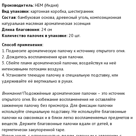
Производитель:
HEM (Индия)
Вид упаковки:
картонная коробка, шестигранник
Состав:
бамбуковая основа, древесный уголь, композиционная
натуральная масляная ароматическая эссенция
Длина благовония:
24 см
Количество палочек в упаковке:
20 шт.
Способ применения:
1. Поднесите ароматическую палочку к источнику открытого огня.
2. Дождитесь воспламенения края палочки.
3. Сбейте пламя ароматической палочки, воздействуя на неё
интенсивными потоками воздуха.
4. Установите тлеющую палочку в специальную подставку, или
удерживайте её вертикально в руках.
Внимание!
Подожжённые ароматические палочки – это источник
открытого огня. Во избежание воспламенения не оставляйте
зажженную палочку без присмотра. Для фиксации палочки
используйте специальную подставку. Не используйте благовонные
палочки на сквозняках и в близи легко воспламеняемых предметов и
веществ. Держите благовонные палочки вдали от детей, в
герметически закупоренной таре.
Использовать с осторожностью: людям, склонным к аллергиям, с