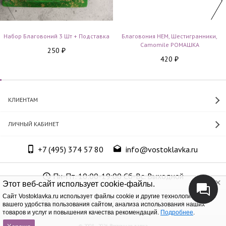
Набор Благовоний 3 Шт + Подставка
Благовония HEM, Шестигранники,
Camomile РОМАШКА
250
₽
420
₽
КЛИЕНТАМ
ЛИЧНЫЙ КАБИНЕТ
+7 (495) 374 57 80
info@vostoklavka.ru
Пн-Пт. 10:00-19:00 Сб-Вс. Выходной
Этот веб-сайт использует cookie-файлы.
Cайт Vostoklavka.ru использует файлы cookie и другие технологии для
ООО «Юнит Групп», ОГРН 1147746305574
вашего удобства пользования сайтом, анализа использования наших
товаров и услуг и повышения качества рекомендаций.
Подробнее
.
© 2008 - 2026 Восточная лавка