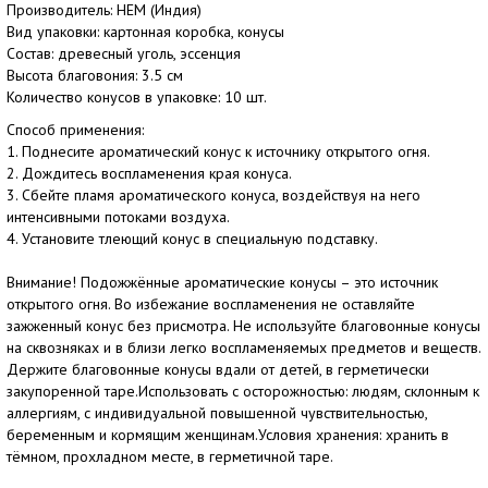
Производитель: HEM (Индия)
Вид упаковки: картонная коробка, конусы
Состав: древесный уголь, эссенция
Высота благовония: 3.5 см
Количество конусов в упаковке: 10 шт.
Способ применения:
1. Поднесите ароматический конус к источнику открытого огня.
2. Дождитесь воспламенения края конуса.
3. Сбейте пламя ароматического конуса, воздействуя на него
интенсивными потоками воздуха.
4. Установите тлеющий конус в специальную подставку.
Внимание! Подожжённые ароматические конусы – это источник
открытого огня. Во избежание воспламенения не оставляйте
зажженный конус без присмотра. Не используйте благовонные конусы
на сквозняках и в близи легко воспламеняемых предметов и веществ.
Держите благовонные конусы вдали от детей, в герметически
закупоренной таре.Использовать с осторожностью: людям, склонным к
аллергиям, с индивидуальной повышенной чувствительностью,
беременным и кормящим женщинам.Условия хранения: хранить в
тёмном, прохладном месте, в герметичной таре.