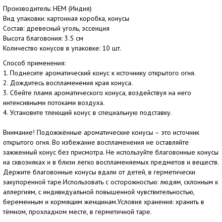
Производитель: HEM (Индия)
Вид упаковки: картонная коробка, конусы
Состав: древесный уголь, эссенция
Высота благовония: 3.5 см
Количество конусов в упаковке: 10 шт.
Способ применения:
1. Поднесите ароматический конус к источнику открытого огня.
2. Дождитесь воспламенения края конуса.
3. Сбейте пламя ароматического конуса, воздействуя на него
интенсивными потоками воздуха.
4. Установите тлеющий конус в специальную подставку.
Внимание! Подожжённые ароматические конусы – это источник
открытого огня. Во избежание воспламенения не оставляйте
зажженный конус без присмотра. Не используйте благовонные конусы
на сквозняках и в близи легко воспламеняемых предметов и веществ.
Держите благовонные конусы вдали от детей, в герметически
закупоренной таре.Использовать с осторожностью: людям, склонным к
аллергиям, с индивидуальной повышенной чувствительностью,
беременным и кормящим женщинам.Условия хранения: хранить в
тёмном, прохладном месте, в герметичной таре.