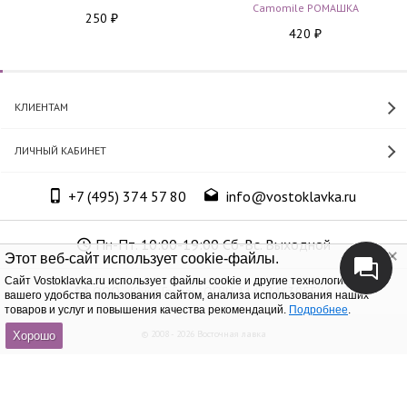
Camomile РОМАШКА
250
₽
420
₽
КЛИЕНТАМ
ЛИЧНЫЙ КАБИНЕТ
+7 (495) 374 57 80
info@vostoklavka.ru
Пн-Пт. 10:00-19:00 Сб-Вс. Выходной
Этот веб-сайт использует cookie-файлы.
Cайт Vostoklavka.ru использует файлы cookie и другие технологии для
ООО «Юнит Групп», ОГРН 1147746305574
вашего удобства пользования сайтом, анализа использования наших
товаров и услуг и повышения качества рекомендаций.
Подробнее
.
© 2008 - 2026 Восточная лавка
Хорошо