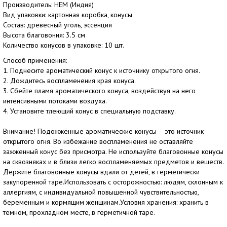
Производитель: HEM (Индия)
Вид упаковки: картонная коробка, конусы
Состав: древесный уголь, эссенция
Высота благовония: 3.5 см
Количество конусов в упаковке: 10 шт.
Способ применения:
1. Поднесите ароматический конус к источнику открытого огня.
2. Дождитесь воспламенения края конуса.
3. Сбейте пламя ароматического конуса, воздействуя на него
интенсивными потоками воздуха.
4. Установите тлеющий конус в специальную подставку.
Внимание! Подожжённые ароматические конусы – это источник
открытого огня. Во избежание воспламенения не оставляйте
зажженный конус без присмотра. Не используйте благовонные конусы
на сквозняках и в близи легко воспламеняемых предметов и веществ.
Держите благовонные конусы вдали от детей, в герметически
закупоренной таре.Использовать с осторожностью: людям, склонным к
аллергиям, с индивидуальной повышенной чувствительностью,
беременным и кормящим женщинам.Условия хранения: хранить в
тёмном, прохладном месте, в герметичной таре.