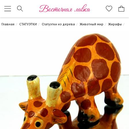
Восточная лавка
Главная
СТАТУЭТКИ
Статуэтки из дерева
Животный мир
Жирафы