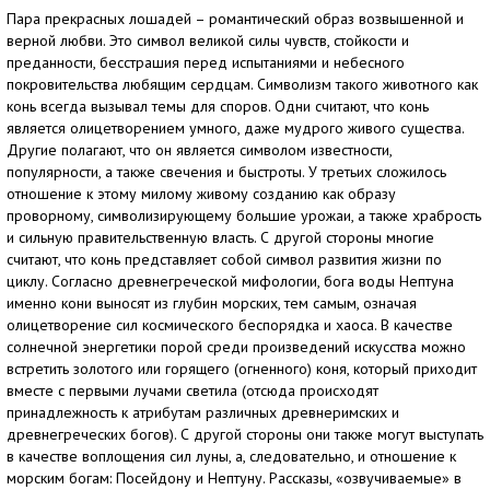
Пара прекрасных лошадей – романтический образ возвышенной и
верной любви. Это символ великой силы чувств, стойкости и
преданности, бесстрашия перед испытаниями и небесного
покровительства любящим сердцам. Символизм такого животного как
конь всегда вызывал темы для споров. Одни считают, что конь
является олицетворением умного, даже мудрого живого существа.
Другие полагают, что он является символом известности,
популярности, а также свечения и быстроты. У третьих сложилось
отношение к этому милому живому созданию как образу
проворному, символизирующему большие урожаи, а также храбрость
и сильную правительственную власть. С другой стороны многие
считают, что конь представляет собой символ развития жизни по
циклу. Согласно древнегреческой мифологии, бога воды Нептуна
именно кони выносят из глубин морских, тем самым, означая
олицетворение сил космического беспорядка и хаоса. В качестве
солнечной энергетики порой среди произведений искусства можно
встретить золотого или горящего (огненного) коня, который приходит
вместе с первыми лучами светила (отсюда происходят
принадлежность к атрибутам различных древнеримских и
древнегреческих богов). С другой стороны они также могут выступать
в качестве воплощения сил луны, а, следовательно, и отношение к
морским богам: Посейдону и Нептуну. Рассказы, «озвучиваемые» в