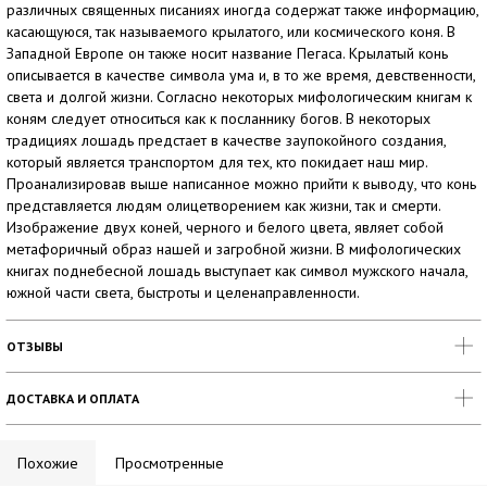
различных священных писаниях иногда содержат также информацию,
касающуюся, так называемого крылатого, или космического коня. В
Западной Европе он также носит название Пегаса. Крылатый конь
описывается в качестве символа ума и, в то же время, девственности,
света и долгой жизни. Согласно некоторых мифологическим книгам к
коням следует относиться как к посланнику богов. В некоторых
традициях лошадь предстает в качестве заупокойного создания,
который является транспортом для тех, кто покидает наш мир.
Проанализировав выше написанное можно прийти к выводу, что конь
представляется людям олицетворением как жизни, так и смерти.
Изображение двух коней, черного и белого цвета, являет собой
метафоричный образ нашей и загробной жизни. В мифологических
книгах поднебесной лошадь выступает как символ мужского начала,
южной части света, быстроты и целенаправленности.
ОТЗЫВЫ
ДОСТАВКА И ОПЛАТА
Похожие
Просмотренные