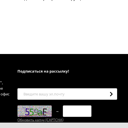
Подписаться на рассылкy!
",
ое
, офис
→
Обновить капчу (CAPTCHA)