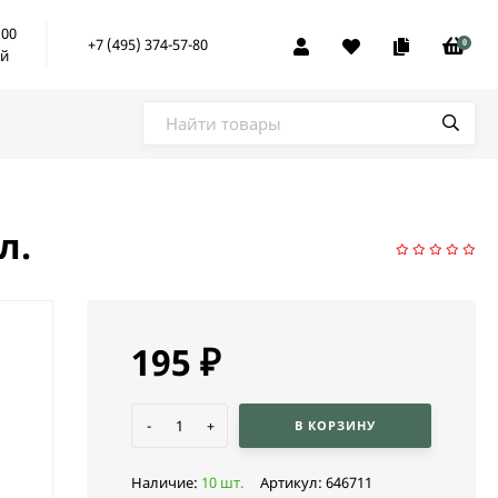
:00
+7 (495) 374-57-80
0
ой
л.
195
₽
-
+
В КОРЗИНУ
Наличие:
10 шт.
Артикул:
646711