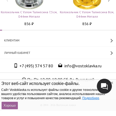
Колокольчик С Узлом Талиесина 7,5см,
Колокольчик С Узлом Талиесина 8см,
D44мм Металл
D44мм Металл
856
856
₽
₽
КЛИЕНТАМ
ЛИЧНЫЙ КАБИНЕТ
+7 (495) 374 57 80
info@vostoklavka.ru
Пн-Пт. 10:00-19:00 Сб-Вс. Выходной
Этот веб-сайт использует cookie-файлы.
Cайт Vostoklavka.ru использует файлы cookie и другие технологии для
ООО «Юнит Групп», ОГРН 1147746305574
вашего удобства пользования сайтом, анализа использования наших
товаров и услуг и повышения качества рекомендаций.
Подробнее
.
© 2008 - 2026 Восточная лавка
Хорошо