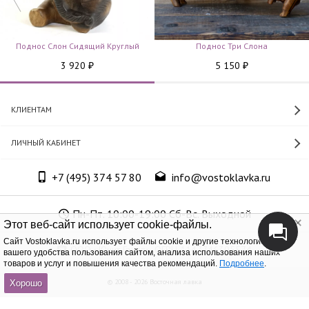
Поднос Слон Сидящий Круглый
Поднос Три Слона
3 920
5 150
₽
₽
КЛИЕНТАМ
ЛИЧНЫЙ КАБИНЕТ
+7 (495) 374 57 80
info@vostoklavka.ru
Пн-Пт. 10:00-19:00 Сб-Вс. Выходной
Этот веб-сайт использует cookie-файлы.
Cайт Vostoklavka.ru использует файлы cookie и другие технологии для
ООО «Юнит Групп», ОГРН 1147746305574
вашего удобства пользования сайтом, анализа использования наших
товаров и услуг и повышения качества рекомендаций.
Подробнее
.
© 2008 - 2026 Восточная лавка
Хорошо