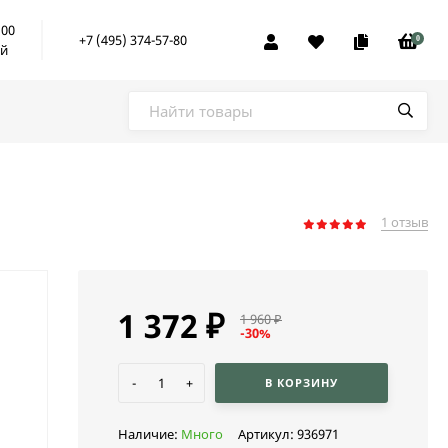
:00
+7 (495) 374-57-80
0
ой
1 отзыв
1 372
₽
1 960
₽
-30%
-
+
В КОРЗИНУ
Наличие:
Много
Артикул:
936971