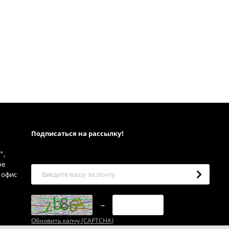
Подписаться на рассылкy!
",
ое
, офис
→
Обновить капчу (CAPTCHA)