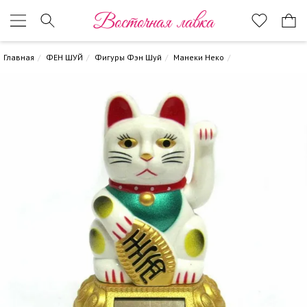
Восточная лавка
Главная
ФЕН ШУЙ
Фигуры Фэн Шуй
Манеки Неко