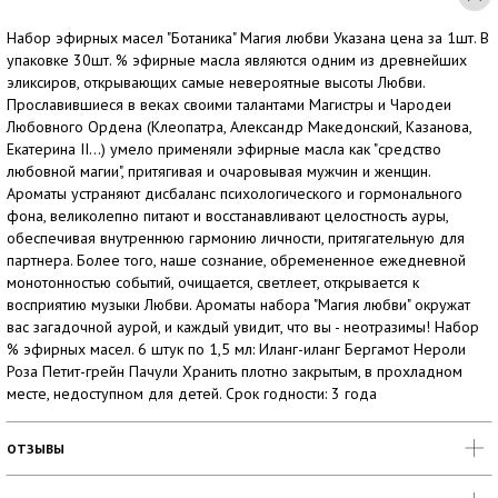
Набор эфирных масел "Ботаника" Магия любви Указана цена за 1шт. В
упаковке 30шт. % эфирные масла являются одним из древнейших
эликсиров, открывающих самые невероятные высоты Любви.
Прославившиеся в веках своими талантами Магистры и Чародеи
Любовного Ордена (Клеопатра, Александр Македонский, Казанова,
Екатерина II...) умело применяли эфирные масла как "средство
любовной магии", притягивая и очаровывая мужчин и женщин.
Ароматы устраняют дисбаланс психологического и гормонального
фона, великолепно питают и восстанавливают целостность ауры,
обеспечивая внутреннюю гармонию личности, притягательную для
партнера. Более того, наше сознание, обремененное ежедневной
монотонностью событий, очищается, светлеет, открывается к
восприятию музыки Любви. Ароматы набора "Магия любви" окружат
вас загадочной аурой, и каждый увидит, что вы - неотразимы! Набор
% эфирных масел. 6 штук по 1,5 мл: Иланг-иланг Бергамот Нероли
Роза Петит-грейн Пачули Хранить плотно закрытым, в прохладном
месте, недоступном для детей. Срок годности: 3 года
ОТЗЫВЫ