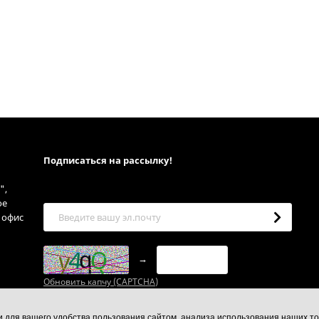
Подписаться на рассылкy!
",
ое
, офис
→
Обновить капчу (CAPTCHA)
ии для вашего удобства пользования сайтом, анализа использования наших то