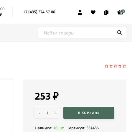
:00
+7 (495) 374-57-80
0
ой
253
₽
-
+
В КОРЗИНУ
Наличие:
10 шт.
Артикул:
551486