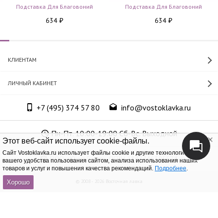
Подставка Для Благовоний
Подставка Для Благовоний
634
634
₽
₽
КЛИЕНТАМ
ЛИЧНЫЙ КАБИНЕТ
+7 (495) 374 57 80
info@vostoklavka.ru
Пн-Пт. 10:00-19:00 Сб-Вс. Выходной
Этот веб-сайт использует cookie-файлы.
Cайт Vostoklavka.ru использует файлы cookie и другие технологии для
ООО «Юнит Групп», ОГРН 1147746305574
вашего удобства пользования сайтом, анализа использования наших
товаров и услуг и повышения качества рекомендаций.
Подробнее
.
© 2008 - 2026 Восточная лавка
Хорошо