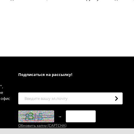
Подписаться на рассылкy!
",
ое
, офис
→
Обновить капчу (CAPTCHA)