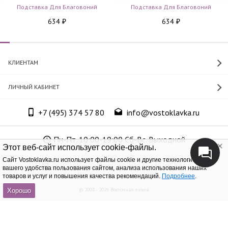
Подставка Для Благовоний
Подставка Для Благовоний
634
634
₽
₽
КЛИЕНТАМ
ЛИЧНЫЙ КАБИНЕТ
+7 (495) 374 57 80
info@vostoklavka.ru
Пн-Пт. 10:00-19:00 Сб-Вс. Выходной
Этот веб-сайт использует cookie-файлы.
Cайт Vostoklavka.ru использует файлы cookie и другие технологии для
ООО «Юнит Групп», ОГРН 1147746305574
вашего удобства пользования сайтом, анализа использования наших
товаров и услуг и повышения качества рекомендаций.
Подробнее
.
© 2008 - 2026 Восточная лавка
Хорошо