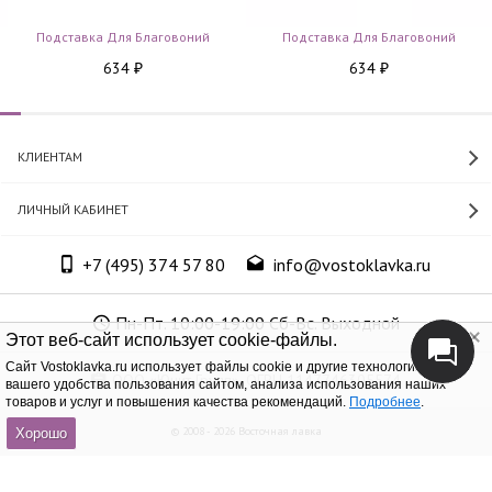
Подставка Для Благовоний
Подставка Для Благовоний
634
634
₽
₽
КЛИЕНТАМ
ЛИЧНЫЙ КАБИНЕТ
+7 (495) 374 57 80
info@vostoklavka.ru
Пн-Пт. 10:00-19:00 Сб-Вс. Выходной
Этот веб-сайт использует cookie-файлы.
Cайт Vostoklavka.ru использует файлы cookie и другие технологии для
ООО «Юнит Групп», ОГРН 1147746305574
вашего удобства пользования сайтом, анализа использования наших
товаров и услуг и повышения качества рекомендаций.
Подробнее
.
© 2008 - 2026 Восточная лавка
Хорошо