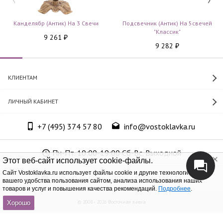
Канделябр (антик) На 3 Свечи
Подсвечник (антик) На 5свечей
"Классик"
9 261
₽
9 282
₽
КЛИЕНТАМ
ЛИЧНЫЙ КАБИНЕТ
+7 (495) 374 57 80
info@vostoklavka.ru
Пн-Пт. 10:00-19:00 Сб-Вс. Выходной
Этот веб-сайт использует cookie-файлы.
Cайт Vostoklavka.ru использует файлы cookie и другие технологии для
ООО «Юнит Групп», ОГРН 1147746305574
вашего удобства пользования сайтом, анализа использования наших
товаров и услуг и повышения качества рекомендаций.
Подробнее
.
© 2008 - 2026 Восточная лавка
Хорошо