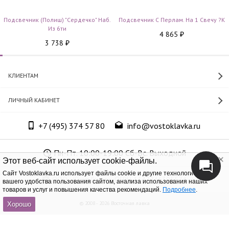
Подсвечник (полиш) "Сердечко" Наб.
Подсвечник С Перлам. На 1 Свечу ?к
Из 6ти
4 865
₽
3 738
₽
КЛИЕНТАМ
ЛИЧНЫЙ КАБИНЕТ
+7 (495) 374 57 80
info@vostoklavka.ru
Пн-Пт. 10:00-19:00 Сб-Вс. Выходной
Этот веб-сайт использует cookie-файлы.
Cайт Vostoklavka.ru использует файлы cookie и другие технологии для
ООО «Юнит Групп», ОГРН 1147746305574
вашего удобства пользования сайтом, анализа использования наших
товаров и услуг и повышения качества рекомендаций.
Подробнее
.
© 2008 - 2026 Восточная лавка
Хорошо