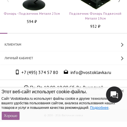
Фонарь - Подсвечник Металл 23см
Подсвечник Фонарь Подвесной
Металл 19см
594
₽
932
₽
КЛИЕНТАМ
ЛИЧНЫЙ КАБИНЕТ
+7 (495) 374 57 80
info@vostoklavka.ru
Пн-Пт. 10:00-19:00 Сб-Вс. Выходной
Этот веб-сайт использует cookie-файлы.
Cайт Vostoklavka.ru использует файлы cookie и другие технологии для
ООО «Юнит Групп», ОГРН 1147746305574
вашего удобства пользования сайтом, анализа использования наших
товаров и услуг и повышения качества рекомендаций.
Подробнее
.
© 2008 - 2026 Восточная лавка
Хорошо