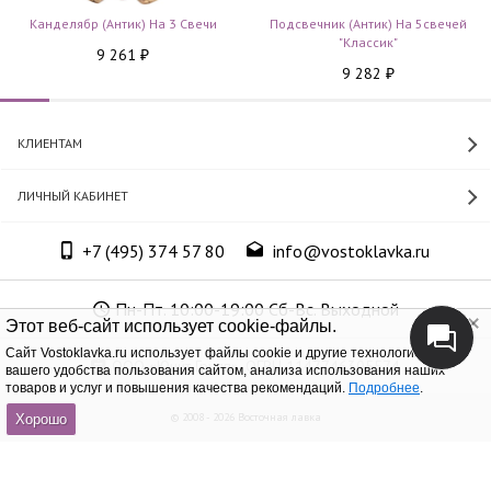
Канделябр (антик) На 3 Свечи
Подсвечник (антик) На 5свечей
"Классик"
9 261
₽
9 282
₽
КЛИЕНТАМ
ЛИЧНЫЙ КАБИНЕТ
+7 (495) 374 57 80
info@vostoklavka.ru
Пн-Пт. 10:00-19:00 Сб-Вс. Выходной
Этот веб-сайт использует cookie-файлы.
Cайт Vostoklavka.ru использует файлы cookie и другие технологии для
ООО «Юнит Групп», ОГРН 1147746305574
вашего удобства пользования сайтом, анализа использования наших
товаров и услуг и повышения качества рекомендаций.
Подробнее
.
© 2008 - 2026 Восточная лавка
Хорошо