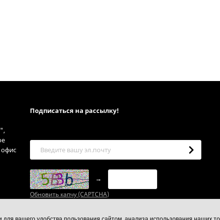
Подписаться на рассылкy!
",
ое
, офис
→
Обновить капчу (CAPTCHA)
ии для вашего удобства пользования сайтом, анализа использования наших то