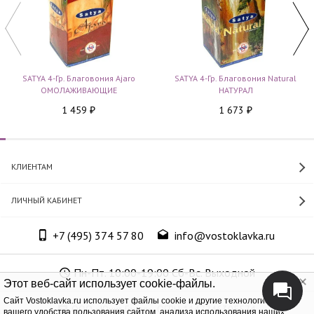
SATYA 4-Гр. Благовония Ajaro
SATYA 4-Гр. Благовония Natural
ОМОЛАЖИВАЮЩИЕ
НАТУРАЛ
1 459
1 673
₽
₽
КЛИЕНТАМ
ЛИЧНЫЙ КАБИНЕТ
+7 (495) 374 57 80
info@vostoklavka.ru
Пн-Пт. 10:00-19:00 Сб-Вс. Выходной
Этот веб-сайт использует cookie-файлы.
Cайт Vostoklavka.ru использует файлы cookie и другие технологии для
ООО «Юнит Групп», ОГРН 1147746305574
вашего удобства пользования сайтом, анализа использования наших