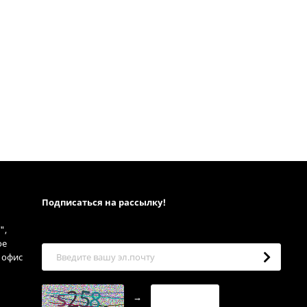
Подписаться на рассылкy!
",
ое
, офис
→