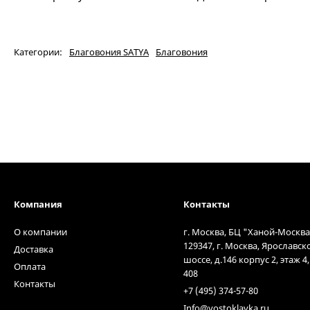
Категории:
Благовония SATYA
Благовония
Компания
Контакты
О компании
г. Москва, БЦ "Ханой-Москва
129347, г. Москва, Ярославск
Доставка
шоссе, д.146 корпус 2, этаж 4
Оплата
408
Контакты
+7 (495) 374-57-80
Info@vostoklavka.ru