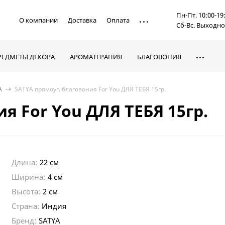
Пн-Пт. 10:00-19
О компании
Доставка
Оплата
Сб-Вс. Выходн
РЕДМЕТЫ ДЕКОРА
АРОМАТЕРАПИЯ
БЛАГОВОНИЯ
A
SATYA прямоуг. благовония For You ДЛЯ ТЕБЯ 15гр.
я For You ДЛЯ ТЕБЯ 15гр.
Длина:
22 см
Ширина:
4 см
Высота:
2 см
Страна:
Индия
Бренд:
SATYA