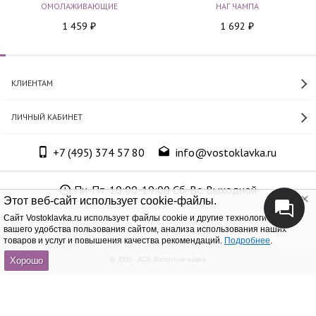
ОМОЛАЖИВАЮЩИЕ
НАГ ЧАМПА
1 459
1 692
₽
₽
КЛИЕНТАМ
ЛИЧНЫЙ КАБИНЕТ
+7 (495) 374 57 80
info@vostoklavka.ru
Пн-Пт. 10:00-19:00 Сб-Вс. Выходной
Этот веб-сайт использует cookie-файлы.
Cайт Vostoklavka.ru использует файлы cookie и другие технологии для
ООО «Юнит Групп», ОГРН 1147746305574
вашего удобства пользования сайтом, анализа использования наших
товаров и услуг и повышения качества рекомендаций.
Подробнее
.
© 2008 - 2026 Восточная лавка
Хорошо