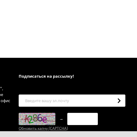
Подписаться на рассылкy!
",
ое
, офис
→
Обновить капчу (CAPTCHA)