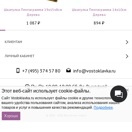
Шкатулка Пентаграмма 19х15х8см
Шкатулка Пентаграмма 14х10см
Дерево
Дерево
1 087
894
₽
₽
КЛИЕНТАМ
ЛИЧНЫЙ КАБИНЕТ
+7 (495) 374 57 80
info@vostoklavka.ru
Пн-Пт. 10:00-19:00 Сб-Вс. Выходной
Этот веб-сайт использует cookie-файлы.
Cайт Vostoklavka.ru использует файлы cookie и другие технологии для
ООО «Юнит Групп», ОГРН 1147746305574
вашего удобства пользования сайтом, анализа использования наших
товаров и услуг и повышения качества рекомендаций.
Подробнее
.
© 2008 - 2026 Восточная лавка
Хорошо