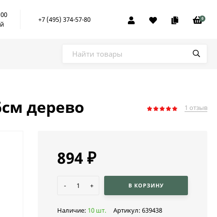
:00
+7 (495) 374-57-80
0
ой
6см дерево
1 отзыв
894
₽
-
+
В КОРЗИНУ
Наличие:
10 шт.
Артикул:
639438