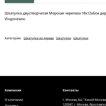
Шкатулка двустворчатая Морская черепаха 18х12х6см де
Индонезии.
Категории:
Шкатулки из дерева
Шкатулки
Шкатулки
Компания
Контакты
О компании
г. Москва, БЦ "Ханой-Москва
129347, г. Москва, Ярославск
Доставка