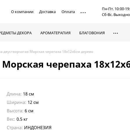
Пн-Пт. 10:00-19
О компании
Доставка
Оплата
Сб-Вс. Выходн
РЕДМЕТЫ ДЕКОРА
АРОМАТЕРАПИЯ
БЛАГОВОНИЯ
а двустворчатая Морская черепаха 18х12х6см дерево
 Морская черепаха 18х12х
Длина:
18 см
Ширина:
12 см
Высота:
6 см
Вес:
0.5 кг
Страна:
ИНДОНЕЗИЯ