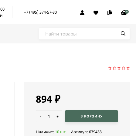
:00
+7 (495) 374-57-80
0
ой
894
₽
-
+
В КОРЗИНУ
Наличие:
10 шт.
Артикул:
639433