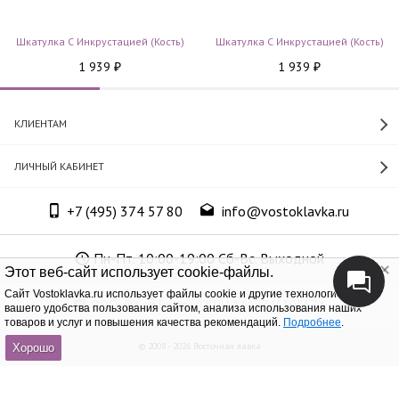
Шкатулка С Инкрустацией (кость)
Шкатулка С Инкрустацией (кость)
1 939
1 939
₽
₽
КЛИЕНТАМ
ЛИЧНЫЙ КАБИНЕТ
+7 (495) 374 57 80
info@vostoklavka.ru
Пн-Пт. 10:00-19:00 Сб-Вс. Выходной
Этот веб-сайт использует cookie-файлы.
Cайт Vostoklavka.ru использует файлы cookie и другие технологии для
ООО «Юнит Групп», ОГРН 1147746305574
вашего удобства пользования сайтом, анализа использования наших
товаров и услуг и повышения качества рекомендаций.
Подробнее
.
© 2008 - 2026 Восточная лавка
Хорошо