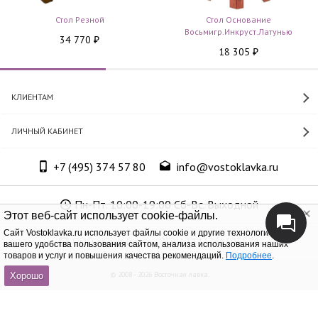
Стол Резной
Стол Основание
Восьмигр.инкруст.латунью
34 770
₽
18 305
₽
КЛИЕНТАМ
ЛИЧНЫЙ КАБИНЕТ
+7 (495) 374 57 80
info@vostoklavka.ru
Пн-Пт. 10:00-19:00 Сб-Вс. Выходной
Этот веб-сайт использует cookie-файлы.
Cайт Vostoklavka.ru использует файлы cookie и другие технологии для
ООО «Юнит Групп», ОГРН 1147746305574
вашего удобства пользования сайтом, анализа использования наших
товаров и услуг и повышения качества рекомендаций.
Подробнее
.
© 2008 - 2026 Восточная лавка
Хорошо