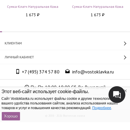
Сумка-Клатч Натуральная Кожа
Сумка-Клатч Натуральная Кожа
1 673
1 673
₽
₽
КЛИЕНТАМ
ЛИЧНЫЙ КАБИНЕТ
+7 (495) 374 57 80
info@vostoklavka.ru
Пн-Пт. 10:00-19:00 Сб-Вс. Выходной
Этот веб-сайт использует cookie-файлы.
Cайт Vostoklavka.ru использует файлы cookie и другие технологии для
ООО «Юнит Групп», ОГРН 1147746305574
вашего удобства пользования сайтом, анализа использования наших
товаров и услуг и повышения качества рекомендаций.
Подробнее
.
© 2008 - 2026 Восточная лавка
Хорошо