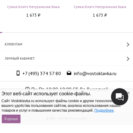
Сумка-Клатч Натуральная Кожа
Сумка-Клатч Натуральная Кожа
1 673
1 673
₽
₽
КЛИЕНТАМ
ЛИЧНЫЙ КАБИНЕТ
+7 (495) 374 57 80
info@vostoklavka.ru
Пн-Пт. 10:00-19:00 Сб-Вс. Выходной
Этот веб-сайт использует cookie-файлы.
Cайт Vostoklavka.ru использует файлы cookie и другие технологии для
ООО «Юнит Групп», ОГРН 1147746305574
вашего удобства пользования сайтом, анализа использования наших
товаров и услуг и повышения качества рекомендаций.
Подробнее
.
© 2008 - 2026 Восточная лавка
Хорошо