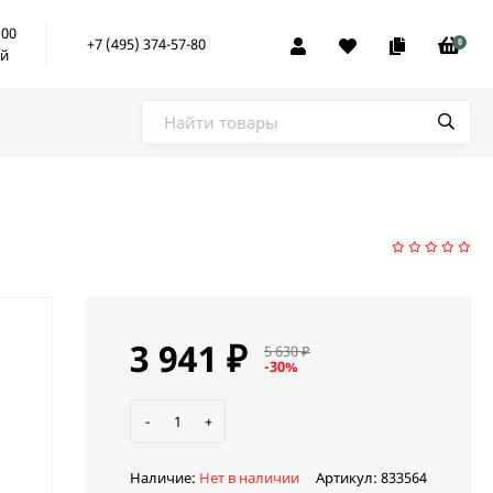
:00
+7 (495) 374-57-80
0
ой
3 941
₽
5 630
₽
-30%
-
+
Наличие:
Нет в наличии
Артикул:
833564