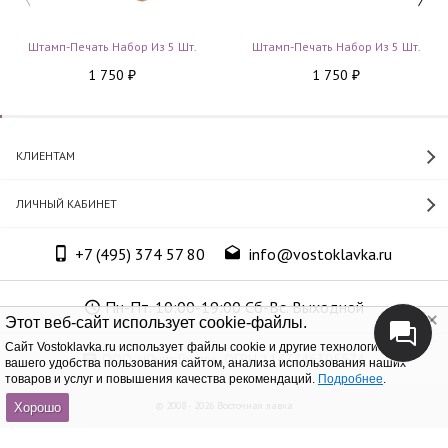
Штамп-Печать Набор Из 5 Шт.
Штамп-Печать Набор Из 5 Шт.
1 750
1 750
₽
₽
КЛИЕНТАМ
ЛИЧНЫЙ КАБИНЕТ
+7 (495) 374 57 80
info@vostoklavka.ru
Пн-Пт. 10:00-19:00 Сб-Вс. Выходной
Этот веб-сайт использует cookie-файлы.
Cайт Vostoklavka.ru использует файлы cookie и другие технологии для
ООО «Юнит Групп», ОГРН 1147746305574
вашего удобства пользования сайтом, анализа использования наших
товаров и услуг и повышения качества рекомендаций.
Подробнее
.
© 2008 - 2026 Восточная лавка
Хорошо