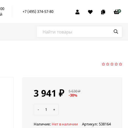
:00
+7 (495) 374-57-80
0
ой
3 941
₽
5 630
₽
-30%
-
+
Наличие:
Нет в наличии
Артикул:
538164