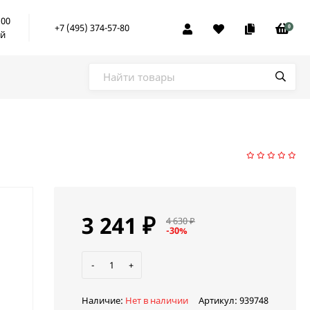
:00
+7 (495) 374-57-80
0
ой
3 241
₽
4 630
₽
-30%
-
+
Наличие:
Нет в наличии
Артикул:
939748