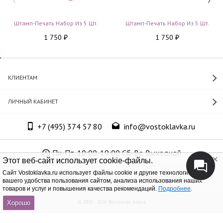
Штамп-Печать Набор Из 5 Шт.
Штамп-Печать Набор Из 5 Шт.
1 750
1 750
₽
₽
КЛИЕНТАМ
ЛИЧНЫЙ КАБИНЕТ
+7 (495) 374 57 80
info@vostoklavka.ru
Пн-Пт. 10:00-19:00 Сб-Вс. Выходной
Этот веб-сайт использует cookie-файлы.
Cайт Vostoklavka.ru использует файлы cookie и другие технологии для
ООО «Юнит Групп», ОГРН 1147746305574
вашего удобства пользования сайтом, анализа использования наших
товаров и услуг и повышения качества рекомендаций.
Подробнее
.
© 2008 - 2026 Восточная лавка
Хорошо